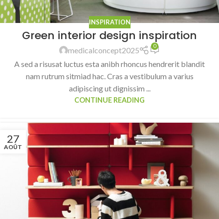
INSPIRATION
Green interior design inspiration
0
medicalconcept2025
A sed a risusat luctus esta anibh rhoncus hendrerit blandit
nam rutrum sitmiad hac. Cras a vestibulum a varius
adipiscing ut dignissim ...
CONTINUE READING
27
AOÛT