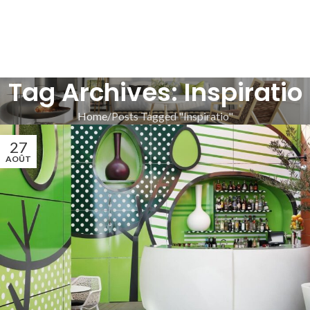
Tag Archives: Inspiratio
Home
Posts Tagged "Inspiratio"
27
AOÛT